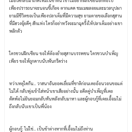
เมื่อได้กลับมาเกิดใหม่ในชาตินี้ เขาไม่อยากฝึกเซียนอีกต่อไป
เพียงปรารถนาจะนอนขี้เกียจ ตากแดด ชมเมฆลอยและมวลบุปผา
ยามมีชีวิตขอเป็นเพียงปลาเค็มที่มีความสุข ยามตายขอเลือกสุสาน
ที่มีฮวงจุ้ยดีๆ สักแห่ง ใครก็อย่าหวังจะมาฉุดรั้งให้ปลาเค็มอย่างเขา
พลิกตัว
ใครชวนฝึกเซียน ขอให้ต้องย้ายสุสานบรรพชน ใครชวนบำเพ็ญ
เพียร ขอให้ถูกดาบนับพันกรีดร่าง
ทว่าเหตุใดกัน... วาสนาอันยอดเยี่ยมที่ชาติก่อนเคยอ้อนวอนขอแต่
ไม่ได้ กลับพุ่งเข้าใส่หน้าเขาเสียอย่างนั้น อดีตคู่บำเพ็ญที่เคย
ตัดพ้อไม่ยินยอมกลับหันหลังกลับมาหา และผู้กอบกู้ที่เคยเอื้อมไม่
ถึงกลับนับเขาเป็นพี่น้อง
ผู้กอบกู้: ไม่ใช่... เป็นข้าต่างหากที่เอื้อมไม่ถึงท่าน