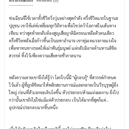
Information
Reviews (0)
ซ่งเฉียนจีใช้เวลาทั้งชีวิตวิ่งวุ่นอย่างสุดกำลัง ครึ่งชีวิตแรกในฐานะ
ปุถุชน เขาใช้เล่ห์เหลี่ยมทุกวิถีทางเพื่อไขว่คว้าโอกาสในเส้นทาง
เซียน ทว่าสุดท้ายกลับต้องสูญเสียญาติมิตรจนเหลือตัวคนเดียว
ครึ่งชีวิตหลังเมื่อก้าวขึ้นเป็นมหาอำนาจ เขาทุ่มเทแรงกายแรงใจ
เพื่อหาหนทางรอดให้เผ่าพันธุ์มนุษย์ แต่กลับมิอาจต้านทานลิขิต
สวรรค์ ทิ้งไว้เพียงความเสียดายชั่วกาลนาน
หลังความตายเขาจึงได้รู้ว่า โลกใบนี้มี "ผู้กอบกู้" ที่สวรรค์กำหนด
ไว้แล้ว ผู้ที่ถูกลิขิตมาให้พลิกสถานการณ์และกลายเป็นวีรบุรุษผู้ยิ่ง
ใหญ่ ก่อนที่ตัวเอกจะเติบโตขึ้น ตัวประกอบห้ามแย่งผลงาน ยิ่งไป
กว่านั้นเขายังไม่ใช่แม้แต่ตัวประกอบ เป็นได้มากที่สุดก็แค่...
อุปกรณ์ประกอบฉากชิ้นหนึ่ง