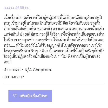
คนอ่าน 4656 คน
เนื้อเรื่องย่อ: หลังจากที่โฮวอู่หญิงสาวที่ได้รับบทเด็กอายุสิบแปดปี
ทะลุเข้ามาอยู่ในนิยายเป็นตัวละครที่มีชื่อเดียวกันกับเธอ ร่างทั้ง
ร่างเธอสั่นสะท้านด้วยความกลัว ความสามารถของนางเอกนั้นแข่ง
แกร่งเกินไป เธอไม่สามารถสู้ได้จริงๆ เพื่อที่จะหลีกเลี่ยงจุดจบอย่าง
ในนิยาย เธอคุกเข่ากอดขาพี่ชายไว้แน่นเพื่อขอให้เขาปกป้องเธอ
ทว่า..... ทำไมเธอถึงไม่ได้รับอนุญาตให้ไปหลังจากกอดขาเขาไว้?
โฮวอู่กระพริบตาปริบๆ “พี่คะ ถ้าหากเราเป็นพี่น้องกันจริงๆก็คงดี”
โฮวอูเสิ่นปฏิเสธด้วยน้ำเสียงแผ่วเบา “ไม่ พี่อยากเป็นผู้ชายของ
เธอ”
จำนวนตอน - N/A Chapters
เวลาลงตอน -
เพิ่มเป็นเรื่องโปรด