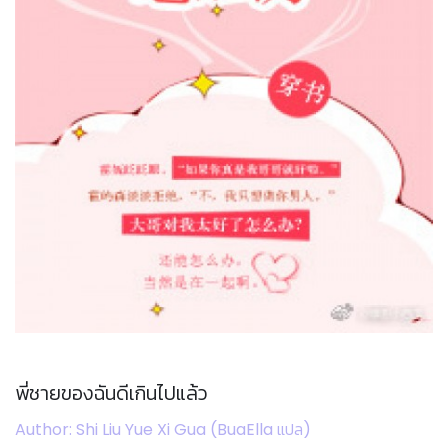
พี่ชายของฉันดีเกินไปแล้ว
Author: Shi Liu Yue Xi Gua (BuaElla แปล)