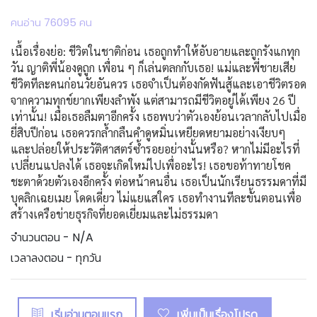
คนอ่าน 76095 คน
เนื้อเรื่องย่อ: ชีวิตในชาติก่อน เธอถูกทำให้อับอายและถูกรังแกทุก
วัน ญาติพี่น้องดูถูก เพื่อน ๆ ก็เล่นตลกกับเธอ! แม่และพี่ชายเสีย
ชีวิตทีละคนก่อนวัยอันควร เธอจำเป็นต้องกัดฟันสู้และเอาชีวิตรอด
จากความทุกข์ยากเพียงลำพัง แต่สามารถมีชีวิตอยู่ได้เพียง 26 ปี
เท่านั้น! เมื่อเธอลืมตาอีกครั้ง เธอพบว่าตัวเองย้อนเวลากลับไปเมื่อ
ยี่สิบปีก่อน เธอควรกล้ำกลืนคำดูหมิ่นเหยียดหยามอย่างเงียบๆ
และปล่อยให้ประวัติศาสตร์ซ้ำรอยอย่างนั้นหรือ? หากไม่มีอะไรที่
เปลี่ยนแปลงได้ เธอจะเกิดใหม่ไปเพื่ออะไร! เธอขอท้าทายโชค
ชะตาด้วยตัวเองอีกครั้ง ต่อหน้าคนอื่น เธอเป็นนักเรียนธรรมดาที่มี
บุคลิกเฉยเมย โดดเดี่ยว ไม่แยแสใคร เธอทำงานทีละขั้นตอนเพื่อ
สร้างเครือข่ายธุรกิจที่ยอดเยี่ยมและไม่ธรรมดา
จำนวนตอน - N/A
เวลาลงตอน - ทุกวัน
เริ่มอ่านตอนแรก
เพิ่มเป็นเรื่องโปรด