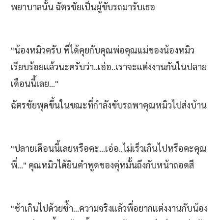
พยาบาลนั้น ฉัตรชัยเป็นผู้ขับรถมารับเธอ
"น้องหมิวครับ พี่ได้คุยกับคุณพ่อคุณแม่ของน้องหมิว
เรียบร้อยแล้วนะครับว่า..เอ่อ..เราจะแต่งงานกันในปลาย
เดือนนี้เลย..."
ฉัตรชัยพุดขึ้นในขณะที่กำลังขับรถพาคุณหมิวไปส่งบ้าน
"ปลายเดือนนี้เลยหรือคะ...เอ่อ..ไม่เร็วเกินไปหรือคะคุณ
พี่..." คุณหมิวได้ยินคำพูดของคุ่หมั้นถึงกับหน้าถอดสี
"ช้าเกินไปด้วยซ้ำ...ความจริงแล้วพี่อยากแต่งงานกับน้อง