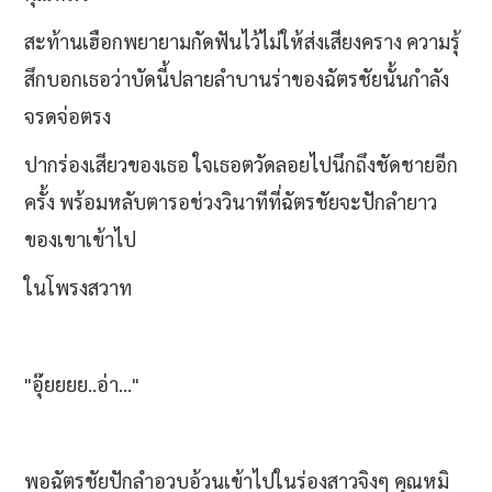
สะท้านเฮือกพยายามกัดฟันไว้ไม่ให้ส่งเสียงคราง ความรุ้
สึกบอกเธอว่าบัดนี้ปลายลำบานร่าของฉัตรชัยนั้นกำลัง
จรดจ่อตรง
ปากร่องเสียวของเธอ ใจเธอตวัดลอยไปนึกถึงชัดชายอีก
ครั้ง พร้อมหลับตารอช่วงวินาทีที่ฉัตรชัยจะปักลำยาว
ของเขาเข้าไป
ในโพรงสวาท
"อุ๊ยยยย..อ่า..."
พอฉัตรชัยปักลำอวบอ้วนเข้าไปในร่องสาวจิงๆ คุณหมิ