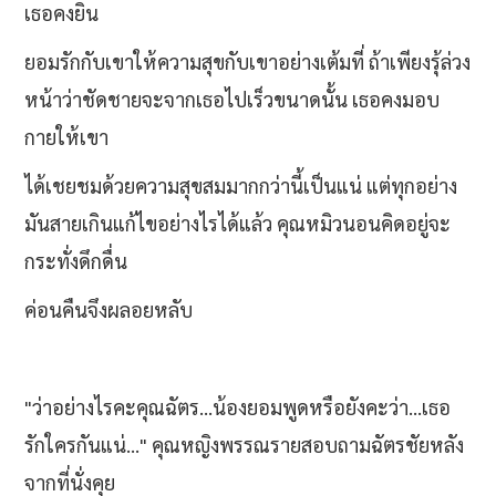
เธอคงยิน
ยอมรักกับเขาให้ความสุขกับเขาอย่างเต้มที่ ถ้าเพียงรุ้ล่วง
หน้าว่าชัดชายจะจากเธอไปเร็วขนาดนั้น เธอคงมอบ
กายให้เขา
ได้เชยชมด้วยความสุขสมมากกว่านี้เป็นแน่ แต่ทุกอย่าง
มันสายเกินแก้ไขอย่างไรได้แล้ว คุณหมิวนอนคิดอยู่จะ
กระทั่งดึกดื่น
ค่อนคืนจึงผลอยหลับ
"ว่าอย่างไรคะคุณฉัตร...น้องยอมพูดหรือยังคะว่า...เธอ
รักใครกันแน่..." คุณหญิงพรรณรายสอบถามฉัตรชัยหลัง
จากที่นั่งคุย