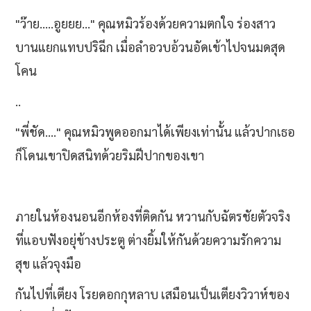
"ว๊าย.....อูยยย..." คุณหมิวร้องด้วยความตกใจ ร่องสาว
บานแยกแทบปริฉีก เมื่อลำอวบอ้วนอัดเข้าไปจนมดสุด
โคน
..
"พี่ชัด...." คุณหมิวพูดออกมาได้เพียงเท่านั้น แล้วปากเธอ
ก็โดนเขาปิดสนิทด้วยริมฝีปากของเขา
ภายในห้องนอนอีกห้องที่ติดกัน หวานกับฉัตรชัยตัวจริง
ที่แอบฟังอยุ่ข้างประตู ต่างยิ้มให้กันด้วยความรักความ
สุข แล้วจุงมือ
กันไปที่เตียง โรยดอกกุหลาบ เสมือนเป็นเตียงวิวาห์ของ