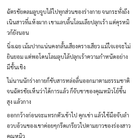
ฉัตรชัยดลมลูบจูบไล้ไปทุกส่วนของร่างกาย จนกระทั่งถึง
เนินสาวที่แห้งผาก เขาแลบลิ้นโลมเลียปลุกเร้า แต่คุรหมิ
วก้ยังนอน
นิ่งเฉย เม้มปากแน่นคงกลั้นเสียงครางเสียว แม้ใจเอจะไม่
ยินยอม แต่พอโดนโลมลุบไล้ปลุกเร้าความกำหนัดอย่าง
มีชั้นเชิง
ไม่นานนักร่างกายก็ขับสารหล่อลื่นออกมาตามธรรมชาติ
จนฉัตรชัยเห็นว่าได้การแล้ว ก็จับขาของคุณหมิวโย้ขึ้น
สุง แล้วกาง
ออกกว้างก่อนจะแทรกตัวเข้าไป คุกเข่า แล้วใช้มือจับลำ
อวบอ้วนของเขาค่อยๆกรีดเกรียวไปตามยาวของร่องสาว
คุณหมิว