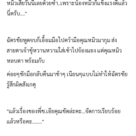
หมิวเสียวันนี้เลยด้วยซ้ำ..เพราะน้องหมิวก็แข็งแรงดีแล้ว
นี่ครับ...."
ฉัตรชัยพูดจบก็เอื้อมมือไปคว้ามือคุณหมิวมากุม ส่ง
สายตาเจ้าชุ้หวานหวามใส่เข้าไปจ้องมอง แต่คุณหมิว
หลบตา พร้อมกับ
ค่อยๆชักมือกลับคืนมาช้าๆ เนียนๆแบบไม่ทำให้ฉัตรชัย
รู้สึกผิดสังเกตุ
"แล้วเรื่องของพี่ช.เอ๊ยคุณชัดล่ะคะ...จัดการเรียบร้อย
แล้วหรือคะ........"