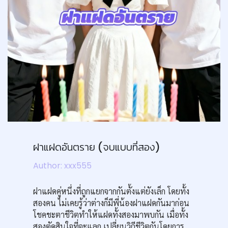
ฝาแฝด​อันตราย (จบแบบที่สอง​)
Author: xxx555
ฝาแฝดคู่หนึ่งที่ถูกแยกจากกันตั้งแต่ยังเล็ก โดยทั้ง
สองคน ไม่เคยรู้ว่าต่างก็มีพี่น้องฝาแฝดกันมาก่อน​
โชคชะตาชีวิตทำให้แฝดทั้งสองมาพบกัน เมื่อทั้ง
สองตัดสินใจที่จะแลก เปลี่ยนวิถีชีวิตกันโดยการ