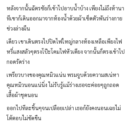
หลังจากนั้นฉัตรชัยก็เข้าไปอาบน้ำบ้าง เพียงไม่ถึงห้านา
ทีเขาก้เดินออกมาจากห้องน้ำด้วยผ้าเช็ดตัวพันร่างกาย
ช่วงล่างผืน
เดียว เขาเดินตรงไปปิดไฟใหญ่กลางห้องเหลือเพียงไฟ
หรี่แสงสลัวๆตรงโป๊ะโคมไฟหัวเตียง จากนั้นก็ตรงเข้าไป
กอดรัดร่าง
เพรียวบางของคุณหมิวแน่น พรมจูบด้วยความสเน่หา
คุณหมิวนอนแน่นิ่ง ไม่รับรู้แม้ร่างเธอจะค่อยๆถูกถอด
เสื้อผ้าชุดนอน
ออกไปทีละชิ้นๆจนเปลือยเปล่า เธอก้ยังคงนอนเฉยไม่
โต้ตอบไม่ขัดขืน