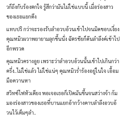
วก็ถึงกับร้องตกใจ รู้สึกว่ามันไม่ใช่แบบนี้ เมื่อร่องสาว
ของเธอแยกตึง
แทบปริ กว่าจะรองรับลำอวบอ้วนเข้าไปจนมิดขอบเงี่ยง
คุณหมิวผวาพยายามลุกขึ้นนั่ง ฉัตรชัยก็ดันลำลึงค์เข้าไป
อีกพรวด
คุณหมิวครางอูย เพราะว่าลำอวบอ้วนนั้นเข้าไปเกินกว่า
ครึ่ง..ไม่ใช่แล้ว ไม่ใช่แน่ๆ คุณหมิวร่ำร้องอยู่ในใจ เอื้อม
มือควานหา
สวิทซ์ไฟหัวเตียง พอเจอเธอก็เปิดมันขึ้นจนสว่างจ้า ก้ม
มองร่องสาวของเธอที่บานแยกอ้ากว้างคาบลำลึงอวบอ้
วนไว้เต็มๆลำ..